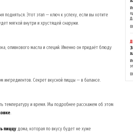
х
И
о
я подняться. Этот этап — ключ к успеху, если вы хотите
Да
удет мягкой внутри и хрустящей снаружи.
0
Д
ока, оливкового масла и специй. Именно он придаёт блюду
З
х
И
э
0
м ингредиентов. Секрет вкусной пиццы — в балансе.
ь температуру и время. Мы подробнее расскажем об этом
ховке
.
ь пиццу
дома, которая по вкусу будет не хуже