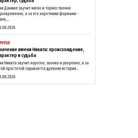
арактер, судьба
мя Даниил звучит мягко и торжественно
дновременно, а за его короткими формами -
ня,...
8.08.2026
РУГОЕ
начение имени Никита: происхождение,
арактер и судьба
мя Никита звучит коротко, звонко и уверенно, а за
той простотой скрывается древняя история...
8.08.2026