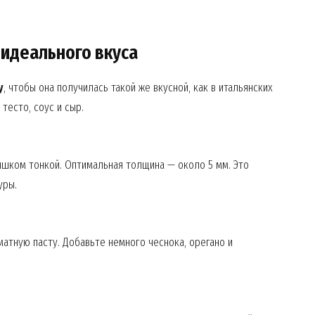
 идеального вкуса
у
, чтобы она получилась такой же вкусной, как в итальянских
тесто, соус и сыр.
ишком тонкой. Оптимальная толщина — около 5 мм. Это
уры.
Week
e PRO
атную пасту. Добавьте немного чеснока, орегано и
Company
About