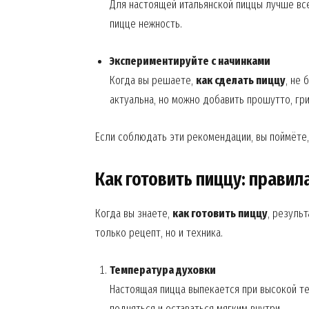
Для настоящей итальянской пиццы лучше вс
пицце нежность.
Экспериментируйте с начинками
Когда вы решаете,
как сделать пиццу
, не
актуальна, но можно добавить прошутто, гр
SUBSCRIB
Если соблюдать эти рекомендации, вы поймёте
Как готовить пиццу: прави
Когда вы знаете,
как готовить пиццу
, резуль
только рецепт, но и техника.
Температура духовки
Настоящая пицца выпекается при высокой те
подняться и оставаться мягким внутри.