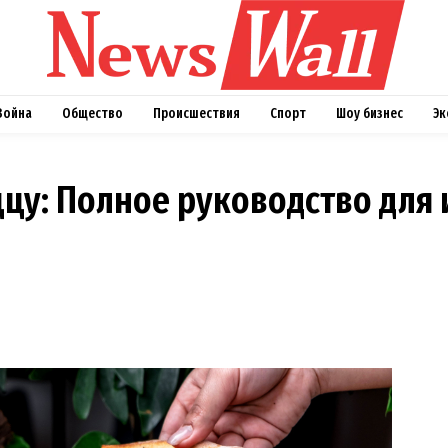
Война
Общество
Происшествия
Спорт
Шоу бизнес
Эк
ццу: Полное руководство для