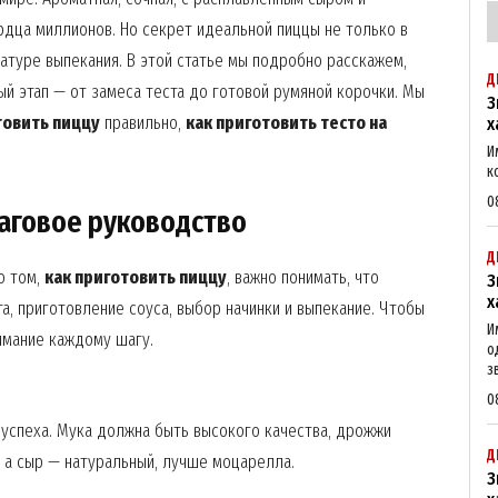
рдца миллионов. Но секрет идеальной пиццы не только в
ературе выпекания. В этой статье мы подробно расскажем,
Д
й этап — от замеса теста до готовой румяной корочки. Мы
З
товить пиццу
правильно,
как приготовить тесто на
х
И
к
0
шаговое руководство
Д
о том,
как приготовить пиццу
, важно понимать, что
З
х
а, приготовление соуса, выбор начинки и выпекание. Чтобы
И
имание каждому шагу.
о
з
0
успеха. Мука должна быть высокого качества, дрожжи
Д
 а сыр — натуральный, лучше моцарелла.
З