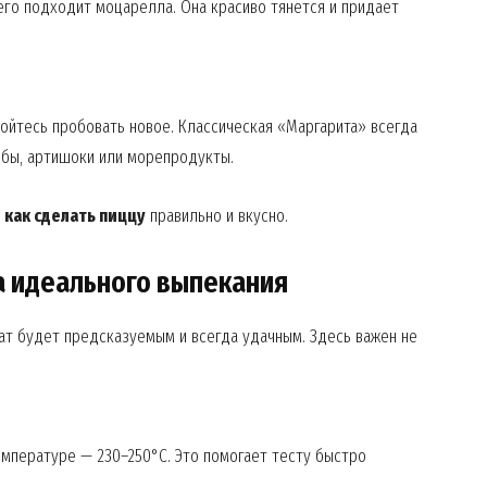
его подходит моцарелла. Она красиво тянется и придаёт
Contact us
My account
 бойтесь пробовать новое. Классическая «Маргарита» всегда
ибы, артишоки или морепродукты.
E NOW
,
как сделать пиццу
правильно и вкусно.
ла идеального выпекания
тат будет предсказуемым и всегда удачным. Здесь важен не
мпературе — 230–250°C. Это помогает тесту быстро