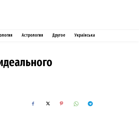
ология
Астрология
Другое
Українська
 идеального