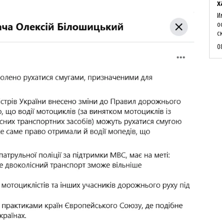
х
И
о
с
0