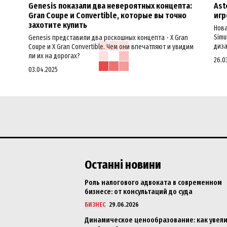
Genesis показали два невероятных концепта:
Ast
Gran Coupe и Convertible, которые вы точно
игр
захотите купить
Нова
Simu
Genesis представили два роскошных концепта - X Gran
диза
Coupe и X Gran Convertible. Чем они впечатляют и увидим
ли их на дорогах?
26.0
03.04.2025
Останні новини
Роль налогового адвоката в современном
бизнесе: от консультаций до суда
БИЗНЕС
29.06.2026
Динамическое ценообразование: как увел