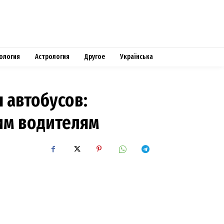
ология
Астрология
Другое
Українська
 автобусов:
им водителям