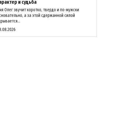
арактер и судьба
мя Олег звучит коротко, твердо и по-мужски
сновательно, а за этой сдержанной силой
крывается...
8.08.2026