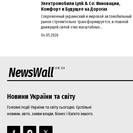
Электромобили Lynk & Co: Инновации,
Комфорт и Будущее на Дорогах
Современный украинский и мировой автомобильный
рынок стремительно трансформируется, и главной
движущей силой этих масштабных...
04.05.2026
NewsWall
COM.UA
Новини України та світу
Головні події України та світу сьогодні. Суспільні
новини, авто, заяви влади, бізнес і багато іншого.