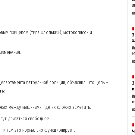
л
0
Д
вым прицепом (типа «люльки»), мотоколясок и
З
х
И
изменения.
э
0
Д
епартамента патрульной полиции, объяснил, что цель –
З
и
ть
:
И
м
ках между машинами, где их сложно заметить.
0
огут двигаться свободнее.
Д
 – и там это нормально функционирует.
Ч