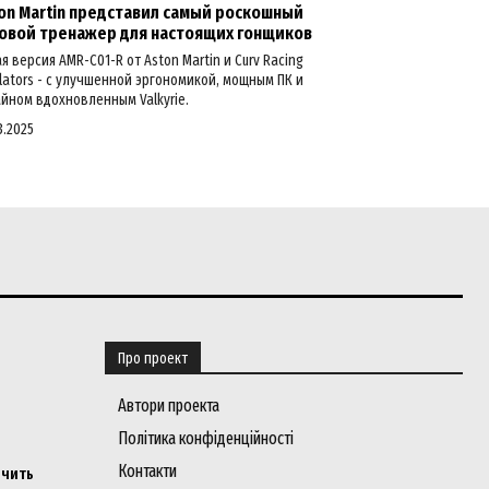
on Martin представил самый роскошный
овой тренажер для настоящих гонщиков
я версия AMR-C01-R от Aston Martin и Curv Racing
lators - с улучшенной эргономикой, мощным ПК и
йном вдохновленным Valkyrie.
3.2025
Про проект
Автори проекта
Політика конфіденційності
Контакти
ичить