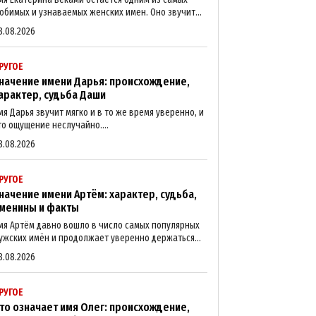
юбимых и узнаваемых женских имен. Оно звучит...
8.08.2026
РУГОЕ
начение имени Дарья: происхождение,
арактер, судьба Даши
мя Дарья звучит мягко и в то же время уверенно, и
то ощущение неслучайно....
8.08.2026
РУГОЕ
начение имени Артём: характер, судьба,
менины и факты
мя Артём давно вошло в число самых популярных
ужских имён и продолжает уверенно держаться...
8.08.2026
РУГОЕ
то означает имя Олег: происхождение,