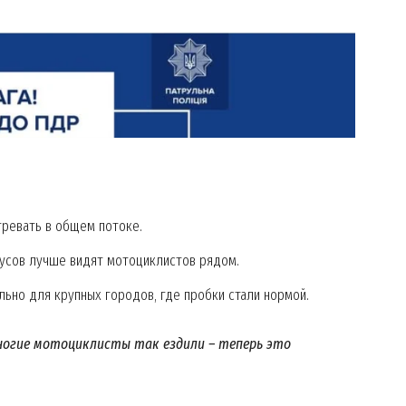
Week
e PRO
Company
About
Contact us
My account
тревать в общем потоке.
усов лучше видят мотоциклистов рядом.
E NOW
льно для крупных городов, где пробки стали нормой.
многие мотоциклисты так ездили – теперь это