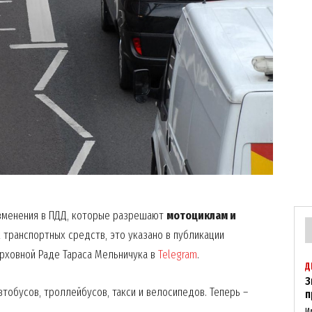
изменения в ПДД, которые разрешают
мотоциклам и
транспортных средств, это указано в публикации
ерховной Раде Тараса Мельничука в
Telegram
.
Д
З
тобусов, троллейбусов, такси и велосипедов. Теперь –
п
И