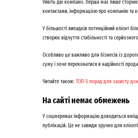
Уявіть дві компанії. Перша має лише сторінк
контактами, інформацією про компанію та 
У більшості випадків потенційний клієнт бі
створює відчуття стабільності та серйозног
News 
Особливо це важливо для бізнесів із дорог
Magazin
суму і хоче переконатися в надійності прод
Читайте також:
ТОП-5 порад для захисту дом
На сайті немає обмежень
У соцмережах інформацію доводиться вміщув
публікацій. Це не завжди зручно для клієнті