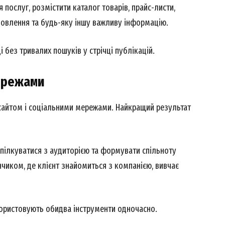
E NOW
 послуг, розмістити каталог товарів, прайс-листи,
мовлення та будь-яку іншу важливу інформацію.
 без тривалих пошуків у стрічці публікацій.
мережами
 сайтом і соціальними мережами. Найкращий результат
пілкуватися з аудиторією та формувати спільноту
чиком, де клієнт знайомиться з компанією, вивчає
користовують обидва інструменти одночасно.