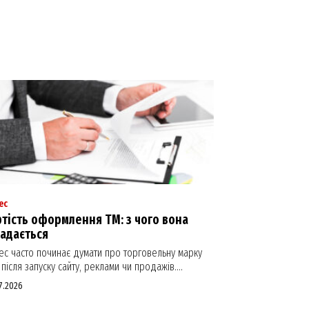
ес
тість оформлення ТМ: з чого вона
ладається
нес часто починає думати про торговельну марку
після запуску сайту, реклами чи продажів....
7.2026