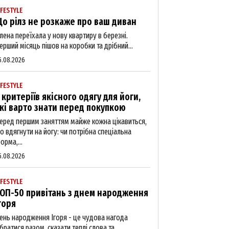
IFESTYLE
о рілз не розкаже про ваш диван
лена переїхала у нову квартиру в березні.
ерший місяць пішов на коробки та дрібний...
5.08.2026
IFESTYLE
 критеріїв якісного одягу для йоги,
кі варто знати перед покупкою
еред першим заняттям майже кожна цікавиться,
о вдягнути на йогу: чи потрібна спеціальна
орма,...
5.08.2026
IFESTYLE
ОП-50 привітань з днем народження
горя
ень народження Ігоря - це чудова нагода
ібратися разом, сказати теплі слова та