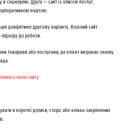
у в соцмережі. Друга — сайт із описом послуг,
корпоративною поштою.
льше довірятиме другому варіанту. Власний сайт
о підходу до роботи.
Week
ими товарами або послугами, де клієнт витрачає значну
e PRO
авця.
Company
енного імені сайту
About
Contact us
My account
ати в короткі дописи, сторіс або кілька закріплених
в.