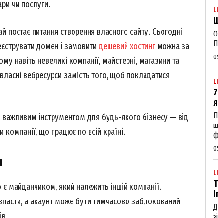
ари чи послуги.
L
Щ
ай постає питання створення власного сайту. Сьогодні
О
П
ареєструвати домен і замовити
дешевий хостинг
можна за
0
ому навіть невеликі компанії, майстерні, магазини та
 власні вебресурси замість того, щоб покладатися
L
7
я
П
я важливим інструментом для будь-якого бізнесу — від
щ
 компанії, що працює по всій країні.
ф
0
м
L
Т
 є майданчиком, який належить іншій компанії.
І
впасти, а акаунт може бути тимчасово заблокований
Д
ів.
з