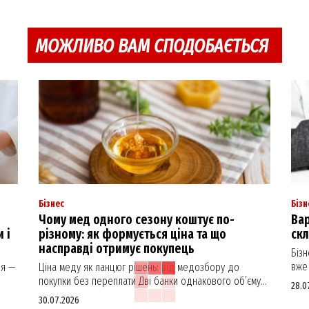
МОЖЛИВО ВАМ СПОДОБАЄТЬСЯ
Бізнес
Бізн
Чому мед одного сезону коштує по-
Вар
 і
різному: як формується ціна та що
ск
насправді отримує покупець
Біз
вже 
ня —
Ціна меду як ланцюг рішень: від медозбору до
покупки без переплати Дві банки однакового об’єму...
28.0
30.07.2026