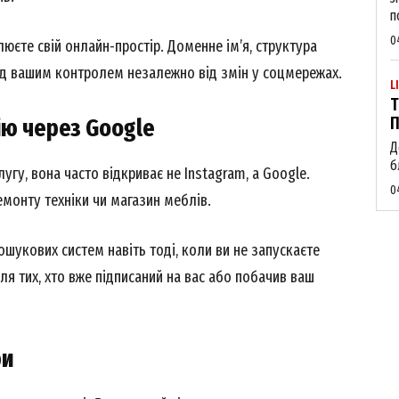
п
0
люєте свій онлайн-простір. Доменне ім’я, структура
під вашим контролем незалежно від змін у соцмережах.
L
Т
ію через Google
П
Д
б
угу, вона часто відкриває не Instagram, а Google.
0
емонту техніки чи магазин меблів.
ошукових систем навіть тоді, коли ви не запускаєте
 тих, хто вже підписаний на вас або побачив ваш
ри